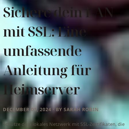
Sichere dein LAN
mit SSL: Eine
umfassende
Anleitung für
Heimserver
DECEMBER 01, 2024 · BY SARAH ROBIN
Schütze dein lokales Netzwerk mit SSL-Zertifikaten, die