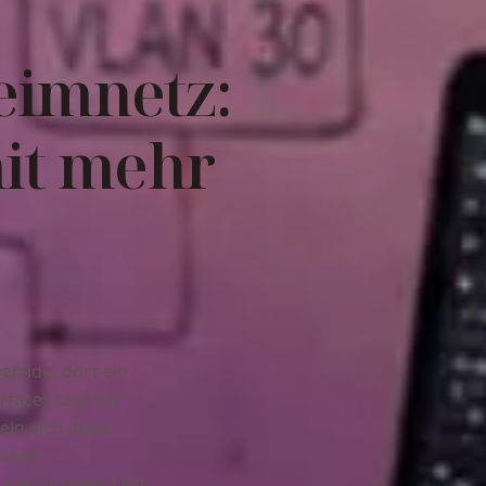
eimnetz:
it mehr
erride, dort ein
rfaces und ein
ln sich diese
ckten
 wie ich mein LAN-