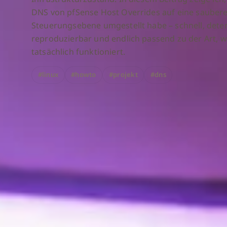
DNS von pfSense Host Overrides auf eine sauber
Steuerungsebene umgestellt habe – schnell, deter
reproduzierbar und endlich passend zu der Art, 
tatsächlich funktioniert.
#linux
#howto
#projekt
#dns