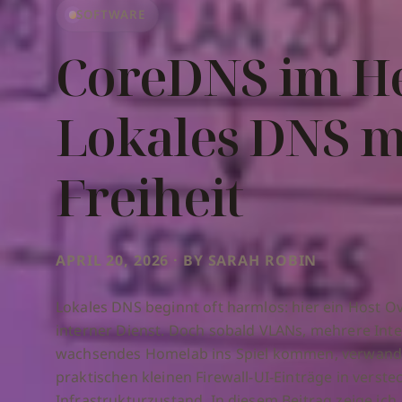
SOFTWARE
CoreDNS im H
Lokales DNS m
Freiheit
APRIL 20, 2026 · BY SARAH ROBIN
Lokales DNS beginnt oft harmlos: hier ein Host Ov
interner Dienst. Doch sobald VLANs, mehrere Inte
wachsendes Homelab ins Spiel kommen, verwande
praktischen kleinen Firewall-UI-Einträge in verste
Infrastrukturzustand. In diesem Beitrag zeige ich,