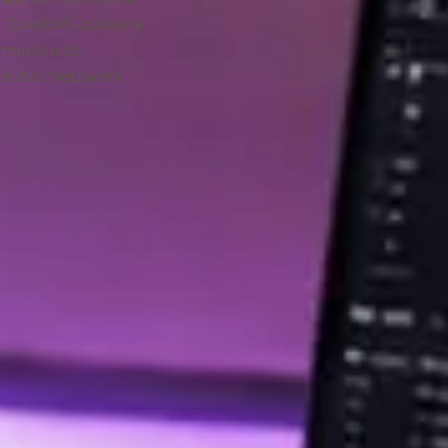
e CoreDNS-basierte
ministisch,
wie das Netzwerk