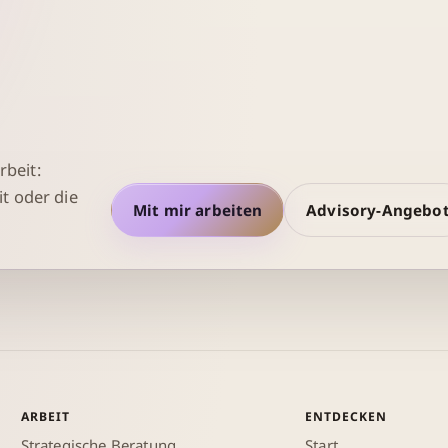
beit:
t oder die
Mit mir arbeiten
Advisory-Angebo
ARBEIT
ENTDECKEN
Strategische Beratung
Start